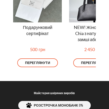
Подарунковий
NEW! Жіноча сум
сертифікат
Chia з натуральн
замші або шкір
500  грн
2 450  грн
ПЕРЕГЛЯНУТИ
ПЕРЕГЛЯНУТИ
Майстерня шкіряних виробів
РОЗСТРОЧКА МОНОБАНК 0%