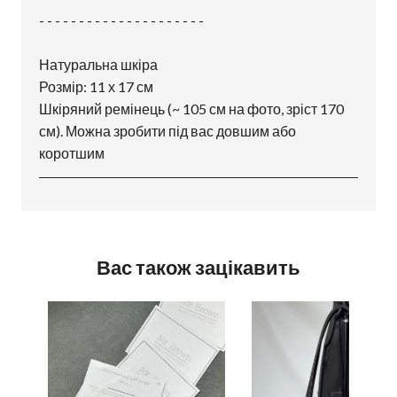
- - - - - - - - - - - - - - - - - - - - -
Натуральна шкіра
Розмір: 11 х 17 см
Шкіряний ремінець (~ 105 см на фото, зріст 170
см). Можна зробити під вас довшим або
коротшим
Вас також зацікавить