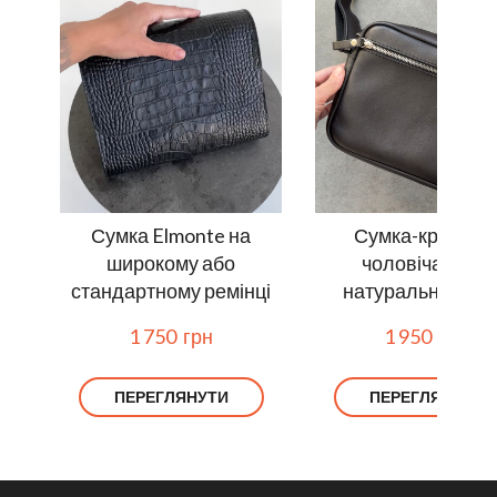
Сумка Elmonte на
Сумка-кросбод
широкому або
чоловіча Lee з
стандартному ремінці
натуральної шкі
1 750  грн
1 950  грн
ПЕРЕГЛЯНУТИ
ПЕРЕГЛЯНУТИ