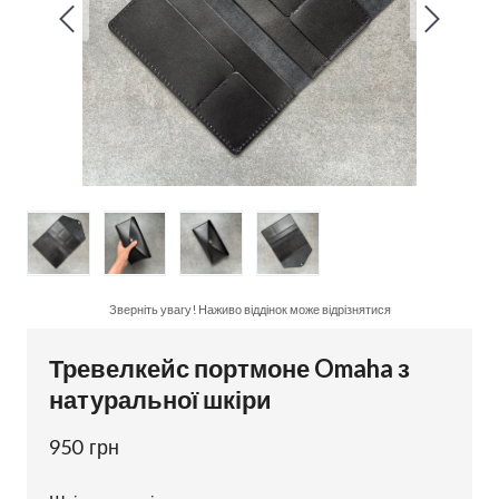
Зверніть увагу! Наживо віддінок може відрізнятися
Тревелкейс портмоне Omaha з
натуральної шкіри
950  грн