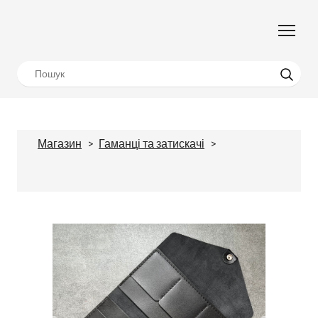
Магазин
Гаманці та затискачі
Тревелкейс портмоне Omaha з натуральної
шкіри