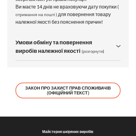
Ви маєте 14 днів не враховуючи дату покупки
(
для повернення товару
отримання на пошті )
належної якості без пояснення причин!
Умови обміну та повернення
виробів належної якості
(розгорнути
)
Обміну або поверненню підлягають вироби які
відповідають таким критеріям:
-------------
● Виробом не користувалися, немає слідів
ЗАКОН ПРО ЗАХИСТ ПРАВ СПОЖИВАЧІВ
носіння або пошкоджень, що виникли
(ОФІЦІЙНИЙ ТЕКСТ)
внаслідок недбалого використання.
● Не пройшло 14 днів з дати отримання на
пошті
● При виготовленні у виріб не вносились
індивідуальні правки
( нестандартна довжина
Майстерня шкіряних виробів
ременя, поєднання кольорів/фактур, гравіювання тощо )