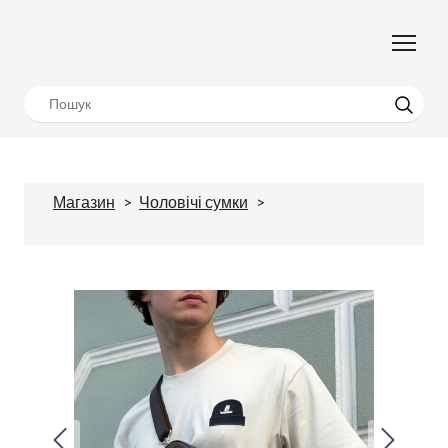
Магазин
Чоловічі сумки
Сумка-кросбоді
Alex у двох розмірах