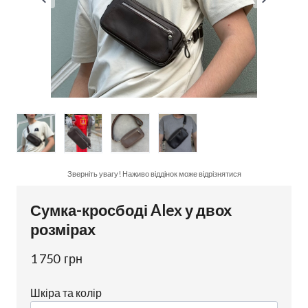
Зверніть увагу! Наживо віддінок може відрізнятися
Сумка-кросбоді Alex у двох
розмірах
1 750  грн
Шкіра та колір